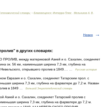
Топонимический
словарь:
–
Благовещенск:
Интерра
-
Плюс
.
Мельников
А
.
В
.
.
Невер
пролив" в других словарях:
ПРОЛИВ, между материковой Азией и о. Сахалин, соединяет
ина ок. 56 км, наименьшая ширина 7,3 км, глубина на
И. Невельского, открывшего пролив в 1849.… …
Русская история
ом Евразия и о. Сахалин, соединяет Татарским прол. с
еньшая ширина 7,3 км, глубина на фарватере до 7,2 м. Назван
пролив в 1849 …
Большой Энциклопедический словарь
й Азией и о. Сахалин, соединяет Татарский пролив с
именьшая ширина 7,3 км, глубина на фарватере до 7,2 м.