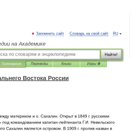
Запомнить сайт
Словарь на свой сайт
RU
едии на Академике
Найти!
Толкования
Переводы
Книги
Игры ⚽
альнего Востока России
ежду
материком
и
о
.
Сахалин
.
Открыт
в
1849
г
.
русскими
»
под
командованием
капитан
-
лейтенанта
Г
.
И
.
Невельского
что
Сахалин
является
островом
.
В
1909
г
.
пролив
назван
в