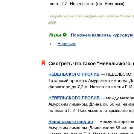
честь
Г
.
И
.
Невельского
(
см
.
Невельск
)
Географические
названия
Дальнего
Востока
России:
2009
.
Игры ⚽
Поможем написать курсовую
Невельск
Смотреть что такое "Невельского, 
НЕВЕЛЬСКОГО ПРОЛИВ
— НЕВЕЛЬСКОГО 
Татарский пролив с Амурским лиманом. Дл
фарватере до 7,2 м. Назван по имени Г. 
НЕВЕЛЬСКОГО ПРОЛИВ
— между материк
Амурским лиманом. Длина ок. 56 км, наим
по имени Г. И. Невельского, открывшего 
Невельского пролив
— между материково
Амурским лиманом. Длина около 56 км, на