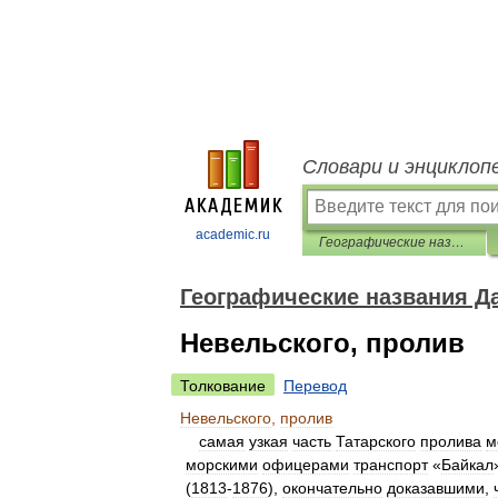
Словари и энциклоп
academic.ru
Географические названия Дальнего Востока России
Географические названия Д
Невельского, пролив
Толкование
Перевод
Невельского
,
пролив
самая
узкая
часть
Татарского
пролива
м
морскими
офицерами
транспорт
«
Байкал
(
1813
-
1876
),
окончательно
доказавшими
,