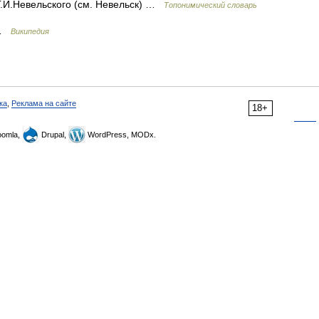
 Г.И.Невельского (см. Невельск) …
Топонимический словарь
 …
Википедия
ка
,
Реклама на сайте
18+
omla,
Drupal,
WordPress, MODx.