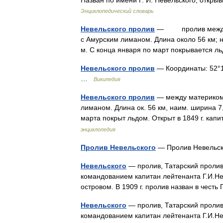
Назван по имени Г. И. Невельского, отк
Энциклопедический словарь
Невельского пролив
— пролив между ма
с Амурским лиманом. Длина около 56 км; 
м. С конца января по март покрывается 
Невельского пролив
— Координаты: 52°10′
…
Википедия
Невельского пролив
— между материком 
лиманом. Длина ок. 56 км, наим. ширина 7,
марта покрыт льдом. Открыт в 1849 г. ка
энциклопедия
Пролив Невельского
— Пролив Невель
Невельского
— пролив, Татарский пролив
командованием капитан лейтенанта Г.И.Не
островом. В 1909 г. пролив назван в чест
Невельского
— пролив, Татарский пролив
командованием капитан лейтенанта Г.И.Не