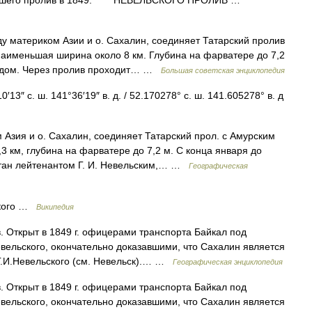
рывшего пролив в 1849. * * * НЕВЕЛЬСКОГО ПРОЛИВ …
териком Азии и о. Сахалин, соединяет Татарский пролив
наименьшая ширина около 8 км. Глубина на фарватере до 7,2
льдом. Через пролив проходит… …
Большая советская энциклопедия
13″ с. ш. 141°36′19″ в. д. / 52.170278° с. ш. 141.605278° в. д
Азия и о. Сахалин, соединяет Татарский прол. с Амурским
3 км, глубина на фарватере до 7,2 м. С конца января до
питан лейтенантом Г. И. Невельским,… …
Географическая
ского …
Википедия
. Открыт в 1849 г. офицерами транспорта Байкал под
вельского, окончательно доказавшими, что Сахалин является
ь Г.И.Невельского (см. Невельск).… …
Географическая энциклопедия
. Открыт в 1849 г. офицерами транспорта Байкал под
вельского, окончательно доказавшими, что Сахалин является