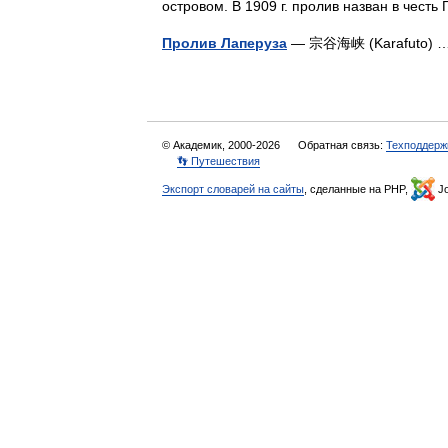
островом. В 1909 г. пролив назван в честь
Пролив Лаперуза
— 宗谷海峡 (Karafuto)
© Академик, 2000-2026
Обратная связь:
Техподдерж
👣 Путешествия
Экспорт словарей на сайты
, сделанные на PHP,
Jo